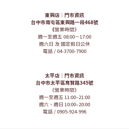
決許多人搜尋時的第一個疑問：「台中犁記」和「台中
犂記」有差別嗎？大家平常較常輸入的「犁」和品牌使
用的「犂」字不同，本文介紹的台中犂記，是目前由
東興店｜門市資訊
「犂記實業股份有限公司」經營、總店位於台中市北區
台中市南屯區東興路一段468號
中清路一段788號的百年糕餅品牌。因為「犂」字較少
《
營業時間》
見，所以網路上也有大量消費者搜尋「台中犁記」、
週一至週五 08:00－17:00
「犁記餅店」等寫法，指的未必都是同一間店。要真正
週六日 及 國定假日公休
分辨各家犁記，不能只看店名，而要進一步確認地址、
電話 / 04-3700-7900
公司名稱與官方網站。犂記的歷史可以追溯到1894年位
於台中神岡的社口犂記餅店，官方資料記載創始人張林
犂先生於清光緒20年，也就是西元1894年創立「犂
太平店｜門市資訊
記」，店名便取自創辦人名字中的「犂」字。社口犂記
台中市太平區育賢路345號
官方也特別說明，中部早期曾有數家分店，但後來早已
《營業時間》
各自獨立經營，彼此間沒有連鎖產銷關係；北部其他同
週一至週五 11:00–21:00
名店家也不是社口本店的分店或銷售據點。因此今天看
週六、週日 10:00–20:00
到台中犂記、社口犂記、犁記餅店、台北犁記等名稱
電話 / 0905-924-996
時，最重要的觀念就是：雖然都帶有「犁記／犂記」名
稱與百年糕餅背景，但目前各品牌皆有自己的營運主