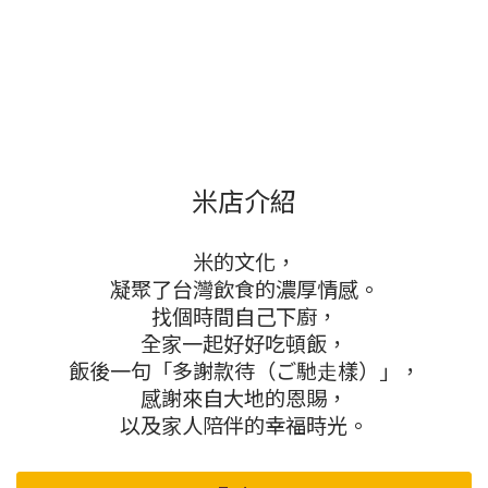
米店介紹
米的文化，
凝聚了台灣飲食的濃厚情感。
找個時間自己下廚，
全家⼀起好好吃頓飯，
飯後⼀句「多謝款待（ご馳⾛樣）」，
感謝來⾃⼤地的恩賜，
以及家人陪伴的幸福時光。