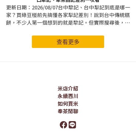
更新日期：2026/08/07台中犂記、台中犁記到底是哪一
家？買綠豆椪前先搞懂各家犁記差別！說到台中傳統糕
餅，不少人第一個想到的就是犂記。但實際搜尋後，卻
會發現有「台中犂記」、「社口犂記餅店」、「犁記餅
店」、「台北犁記」，甚至還有「犁茶品記」，讓人忍
查看更多
不住想問：這些犁記到底是不是同一家？本篇除了幫你
整理台中犂記與各家犁記的差別，也會告訴你犁記最有
名的是什麼、台中犁記哪裡買，以及第一次吃犂記時最
推薦從哪款經典糕餅開始。如果你正在找中秋送禮，也
會介紹西川米店2026中秋限定、選入台中犂記奶香綠豆
椪的兩款中秋禮盒。文章目錄台中犂記是什麼？為什麼
米店介紹
台灣有這麼多「犁記」？台中犂記、社口犂記、台北犁
永續西川
記、犁茶品記差別台北犁記、台中犁記差別在哪裡？台
如何買米
中犂記推薦｜犁記最有名的是什麼？2026中秋送禮｜台
奉茶閒聊
中犂記綠豆椪禮盒推薦台中犁記哪裡買？台中犂記目前
營業據點台中犂記常見問題FAQ一、台中犂記是什麼？
為什麼台灣有這麼多「犁記」？在開始介紹之前，先解