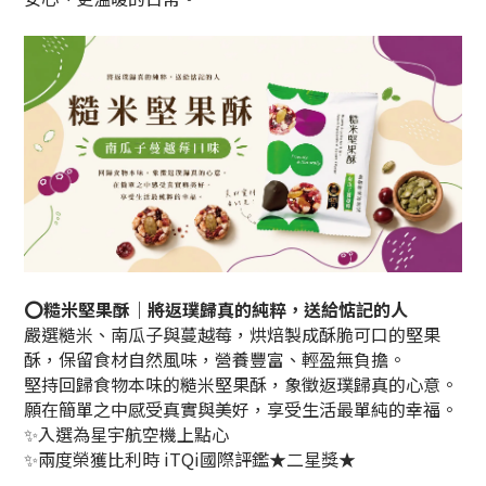
⭕
糙米堅果酥｜將返璞歸真的純粹，送給惦記的人
嚴選糙米、南瓜子與蔓越莓，烘焙製成酥脆可口的堅果
酥，
保留食材自然風味，營養豐富、輕盈無負擔。
堅持回歸食物本味的糙米堅果酥，象徵返璞歸真的心意。
願在簡單之中感受真實與美好，享受生活最單純的幸福。
✨入選為星宇航空機上點心
✨兩度榮獲比利時 iTQi國際評鑑★二星獎★