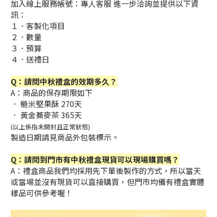
加入線上服務帳號：專人客服 進一步洽詢並提供以下資
訊：
１．客製化項目
２．數量
３．預算
４．送禮日
Q：請問中秋禮盒的效期多久？
A：商品的保存期限如下
． 糙米堅果酥 270天
． 黃金蕎麥茶 365天
(以上係指未開封且正常狀態)
製造日期請見商品外包裝標示。
Q：請問到門市有中秋禮盒現貨可以現場購買嗎？
A：禮盒商品我們均採用先下單後製作的方式，所以當天
或當場並沒有現貨可以直接購買，但門市均備有禮盒實體
樣品可供參考喔！