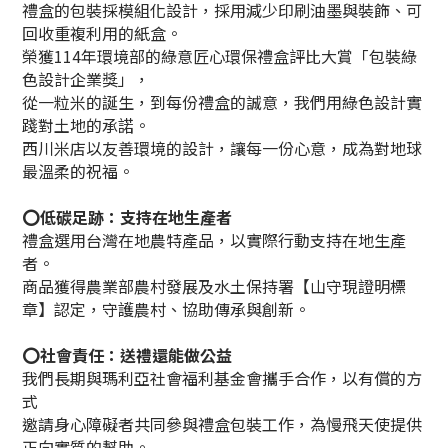
禮盒的包裝採模組化設計，採用減少印刷油墨與裝飾、可
回收重複利用的紙盒。
榮獲114年環境部的綠意匠心環保禮盒評比大賞「包裝綠
色設計企業獎」，
從一粒米的誕生，到每份禮盒的誠意，我們用綠色設計實
踐對土地的承諾。
西川米店以友善環境的設計，讓每一份心意，成為對地球
最溫柔的祝福。
⭕低碳足跡：支持在地生產者
禮盒選用台灣在地農特產品，以實際行動支持在地生產
者。
商品獲得農業部農村發展及水土保持署【山守現證明標
章】認定，守護農村、協助傳承與創新。
⭕社會責任：送禮還能做公益
我們長期與瑪利亞社會福利基金會攜手合作，以有償的方
式
邀請身心障礙者共同參與禮盒包裝工作，為慢飛天使提供
正向實質的幫助。