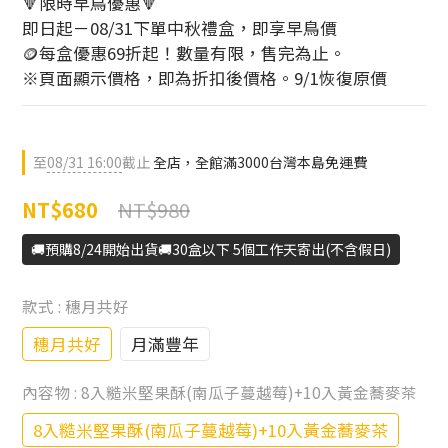
🔻限時早鳥優惠🔻 
即日起－08/31下單中秋禮盒，即享早鳥價 
🪙每盒優惠69折起！數量有限，售完為止。
※頁面顯示價格，即為折扣後價格。9/1恢復原價
至
08/31 16:00
截止
全店，全館滿3000台灣本島免運費
NT$980
NT$680
🚚預購8/24開始出貨🚚30盒以下 5個工作天寄出(不含假日)
款式
: 穗月共好
穗月共好
月滿豐年
內容物
: 8入糙米堅果酥(南瓜子蔓越莓)+10入黃金蕎麥茶
8入糙米堅果酥(南瓜子蔓越莓)+10入黃金蕎麥茶