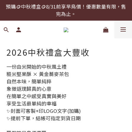
預購🪙中秋禮盒🪙8/31前享早鳥價！優惠數量有限，售
預購🪙中秋禮盒🪙8/31前享早鳥價！優惠數量有限，售
完為止。
完為止。
中秋禮盒提前下單，可以指定到貨日期！
預購🪙中秋禮盒🪙8/31前享早鳥價！優惠數量有限，售
2026中秋禮盒大豐收
完為止。
一份由米開始的中秋風土禮
糙米堅果酥 × 黃金蕎麥茶包
自然本味，簡單純粹
象徵返璞歸真的心意
在簡單之中感受真實與美好
享受生活最單純的幸福
✨封面可客製+印LOGO文字(加購)
✨提前下單，結帳可指定到貨日期