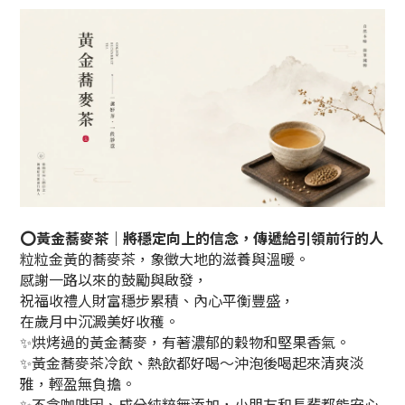
⭕
黃金蕎麥茶｜將穩定向上的信念，傳遞給引領前行的人
粒粒金黃的蕎麥茶，象徵大地的滋養與溫暖。
感謝一路以來的鼓勵與啟發，
祝福收禮人財富穩步累積、內心平衡豐盛，
在歲月中沉澱美好收穫。
✨烘烤過的黃金蕎麥，有著濃郁的穀物和堅果香氣。
✨黃金蕎麥茶冷飲、熱飲都好喝～沖泡後喝起來清爽淡
雅，輕盈無負擔。
✨
不含咖啡因、成分純粹無添加，小朋友和長輩都能安心