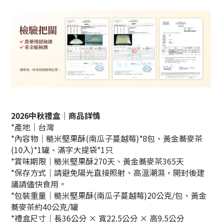
2026中秋禮盒｜商品詳情
*產地｜台灣
*內容物｜糙米堅果酥(南瓜子蔓越莓)*8包、黃金蕎麥茶
(10入)*1罐、滿字大提袋*1只
*賞味期限｜糙米堅果酥270天、
黃金蕎麥茶365天
*保存方式｜請避免陽光直接照射、高溫潮濕，開封後建
議請儘快食用。
*包裝重量｜糙米堅果酥(南瓜子蔓越莓)20公克/包、黃金
蕎麥茶約40公克/罐
*禮盒尺寸｜長36公分 × 寬22.5公分 × 高9.5公分