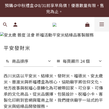
預購🪙中秋禮盒🪙8/31前享早鳥價！優惠數量有限，售
預購🪙中秋禮盒🪙8/31前享早鳥價！優惠數量有限，售
完為止。
完為止。
中秋禮盒提前下單，可以指定到貨日期！
預購🪙中秋禮盒🪙8/31前享早鳥價！優惠數量有限，售
完為止。
平安發財米
商品排序
每頁顯示 24 個
西川米店以平安米、結緣米、發財米、福德米、安太歲
米、普渡米與祈福禮盒為核心，協助廟宇將信仰文化、
地方故事與祝福心意轉化為可被帶回家、可分享、可傳
承的文化商品。從米品選擇、包裝設計、祝福小卡、客
製化印刷到官網與電商上架，我們提供廟宇一站式的平
安米與結緣品開發服務。