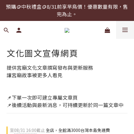
預購🪙中秋禮盒🪙8/31前享早鳥價！優惠數量有限，售
預購🪙中秋禮盒🪙8/31前享早鳥價！優惠數量有限，售
完為止。
完為止。
中秋禮盒提前下單，可以指定到貨日期！
預購🪙中秋禮盒🪙8/31前享早鳥價！優惠數量有限，售
文化圖文宣傳網頁
完為止。
提供宮廟文化文章撰寫發布與更新服務
讓宮廟故事被更多人看見
📌下單一次即可建立專屬文章頁
📌後續活動與最新消息，可持續更新於同一篇文章中
至
08/31 16:00
截止
全店，全館滿3000台灣本島免運費