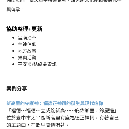
與傳承。
協助整理+更新
宮廟沿革
主神信仰
地方故事
祭典活動
平安米/結緣品資訊
案例分享
新高里的守護神：福德正神祠的誕生與現代信仰
「福德～福德～立威綻新高～～庇佑鄉里，餘慶遶」
位於臺中市太平區新高里有座福德正神祠，有著自己
的主題曲，在鄉里間傳唱著。