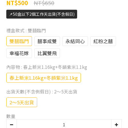
NT$650
NT$500
📌50盒以下2個工作天出貨(不含假日)
禮盒款式
: 雙囍臨門
雙囍臨門
囍事成雙
永結同心
紅粉之囍
幸福花嫁
比翼雙飛
內容物
: 春上新米1.16kg+冬韻紫米1.1kg
春上新米1.16kg+冬韻紫米1.1kg
出貨天數(不含例假日)
: 2～5天出貨
2～5天出貨
數量