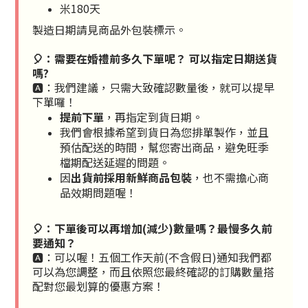
米180天
製造日期請見商品外包裝標示。
🎈：需要在婚禮前多久下單呢？ 可以指定日期送貨
嗎?
🅰️：我們建議，只需大致確認數量後，就可以提早
下單囉！
提前下單
，
再指定到貨日期
。
我們會根據希望到貨日為您排單製作，並且
預估配送的時間，幫您寄出商品，避免旺季
檔期配送延遲的問題。
因
出貨前採用新鮮商品包裝
，也不需擔心商
品效期問題喔！
🎈：下單後可以再增加(減少)數量嗎？最慢多久前
要通知？
🅰️：可以喔！五個工作天前(不含假日)通知我們都
可以為您調整，而且依照您最終確認的訂購數量搭
配對您最划算的優惠方案！