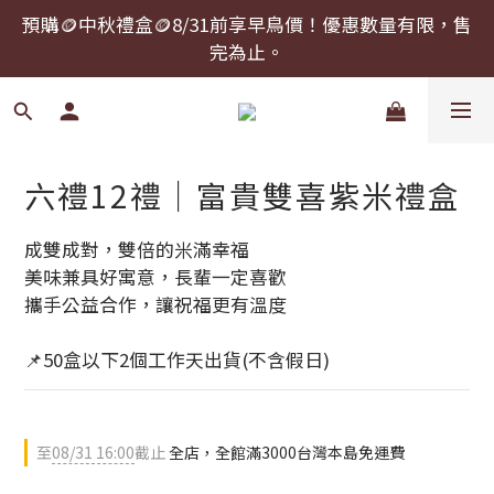
預購🪙中秋禮盒🪙8/31前享早鳥價！優惠數量有限，售
預購🪙中秋禮盒🪙8/31前享早鳥價！優惠數量有限，售
完為止。
完為止。
中秋禮盒提前下單，可以指定到貨日期！
預購🪙中秋禮盒🪙8/31前享早鳥價！優惠數量有限，售
六禮12禮｜富貴雙喜紫米禮盒
完為止。
成雙成對，雙倍的米滿幸福
美味兼具好寓意，長輩一定喜歡
攜手公益合作，讓祝福更有溫度
📌50盒以下2個工作天出貨(不含假日)
至
08/31 16:00
截止
全店，全館滿3000台灣本島免運費