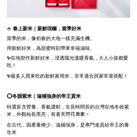
🍚
 春上新米｜新鮮現輾，當季好米
當季的米，像初春的大地一樣充滿生機。
用新鮮好米，為甜蜜時刻帶來幸福滋味。
✨
在地契作
新鮮
好米，浸透陽光溫暖香氣，大人小孩都愛
吃！
✨
最多人買來吃的新鮮家用米，非常適合與家常菜搭配！
⭕冬韻紫米｜滋補強身的帝王貢米
特選富含營養、香氣濃郁，生長時間長的台灣在地冬收紫
天然花青素。
米，外觀秈長黑亮，有著
在古代，因產量稀少、滋補強身，是專門進貢給帝王的養
生米