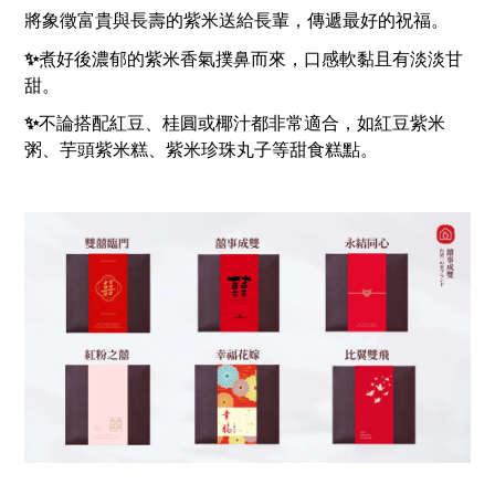
將象徵富貴與長壽的紫米送給長輩，傳遞最好的祝福。
✨
煮好後
濃郁的紫米香氣
撲鼻而來，口感軟黏且有淡淡甘
甜。
✨
不論搭配紅豆、桂圓或椰汁都非常適合，如紅豆紫米
粥、芋頭紫米糕、紫米珍珠丸子等甜食糕點。