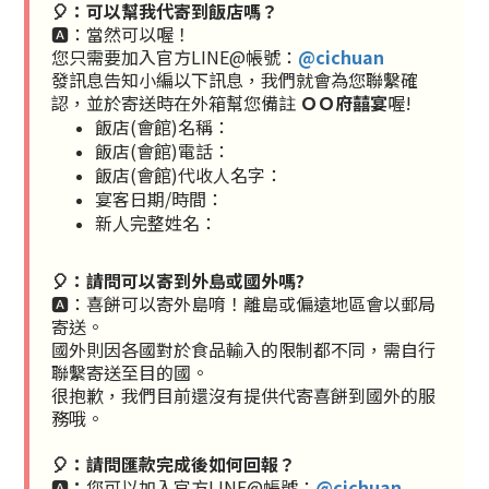
🎈：
可以幫我代寄
到飯店嗎？
🅰️：當然可以喔！
您只需要加入官方LINE@帳號：
@cichuan
發訊息告知小編以下訊息，我們就會為您聯繫確
認，並於寄送時在外箱幫您備註
ＯＯ府囍宴
喔!
飯店(會館)名稱：
飯店(會館)電話：
飯店(會館)代收人名字：
宴客日期/時間：
新人完整姓名：
🎈：
請問可以寄到外島或國外嗎?
🅰️：喜餅可以寄外島唷！離島或偏遠地區會以郵局
寄送。
國外則因各國對於食品輸入的限制都不同，需自行
聯繫寄送至目的國。
很抱歉，我們目前還沒有提供代寄喜餅到國外的服
務哦。
🎈：請問匯款完成後如何回報？
🅰️
：
您可以
加入官方LINE@帳號：
@cichuan