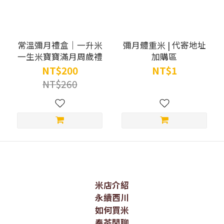
常溫彌月禮盒｜一升米
彌月體重米 | 代寄地址
一生米寶寶滿月周歲禮
加購區
NT$200
NT$1
NT$260
米店介紹
永續西川
如何買米
奉茶閒聊