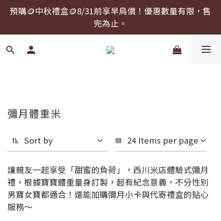
預購🪙中秋禮盒🪙8/31前享早鳥價！優惠數量有限，售
預購🪙中秋禮盒🪙8/31前享早鳥價！優惠數量有限，售
完為止。
完為止。
中秋禮盒提前下單，可以指定到貨日期！
預購🪙中秋禮盒🪙8/31前享早鳥價！優惠數量有限，售
完為止。
彌月體重米
Sort by
24 Items per page
讓親友一起享受「甜蜜的負荷」，西川米店體驗式彌月
禮，根據寶寶體重量身訂製，超有紀念意義，不分性別
男寶女寶都適合！還能加購彌月小卡與代寄禮盒的貼心
服務～