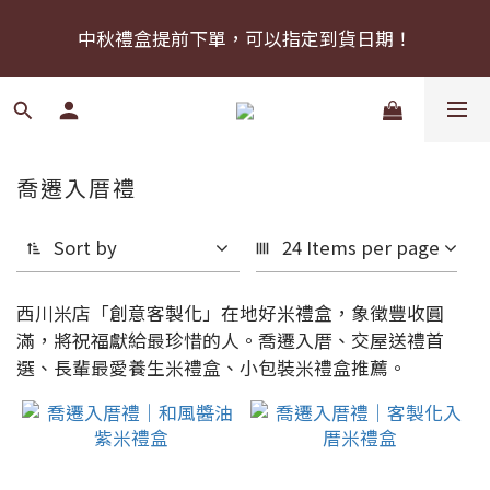
預購🪙中秋禮盒🪙8/31前享早鳥價！優惠數量有限，售
中秋禮盒提前下單，可以指定到貨日期！
完為止。
預購🪙中秋禮盒🪙8/31前享早鳥價！優惠數量有限，售
完為止。
喬遷入厝禮
Sort by
24 Items per page
西川米店「創意客製化」在地好米禮盒，象徵豐收圓
滿，將祝福獻給最珍惜的人。喬遷入厝、交屋送禮首
選、長輩最愛養生米禮盒、小包裝米禮盒推薦。