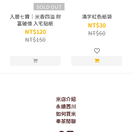
SOLD OUT
入厝七寶｜米香四溢 財
滿字紅色紙袋
富破億 入宅貼紙
NT$30
NT$120
NT$60
NT$150
米店介紹
永續西川
如何買米
奉茶閒聊