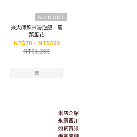
SOLD OUT
米大師鮮米湯泡飯｜菠
菜蛋花
NT$70 ~ NT$599
NT$1,200
米店介紹
永續西川
如何買米
奉茶閒聊