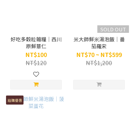
SOLD OUT
好吃多穀粒雜糧｜西川
米大師鮮米湯泡飯｜番
原鮮薏仁
茄羅宋
NT$100
NT$70 ~ NT$599
NT$120
NT$1,200
箱購優惠