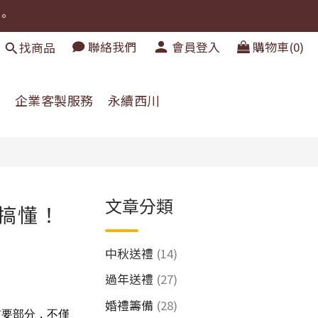
。
。
聯絡我們
會員登入
購物車(0)
找商品
。
糧
企業客製服務
永續西川
文章分類
次搞懂！
中秋送禮
(14)
過年送禮
(27)
婚禮籌備
(28)
重要部分，不僅