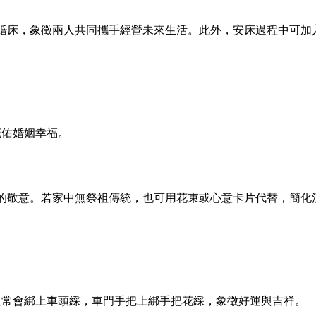
婚床，象徵兩人共同攜手經營未來生活。此外，安床過程中可加
庇佑婚姻幸福。
的敬意。若家中無祭祖傳統，也可用花束或心意卡片代替，簡化
通常會綁上車頭綵，車門手把上綁手把花綵，象徵好運與吉祥。