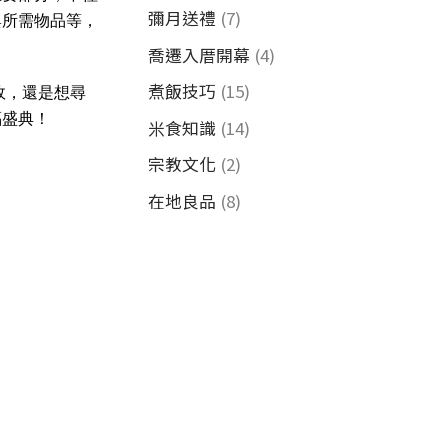
彌月送禮
(7)
與所需物品等，
喬遷入厝開幕
(4)
煮飯技巧
(15)
故，還是想尋
福盛典！
米食知識
(14)
宗教文化
(2)
在地良品
(8)